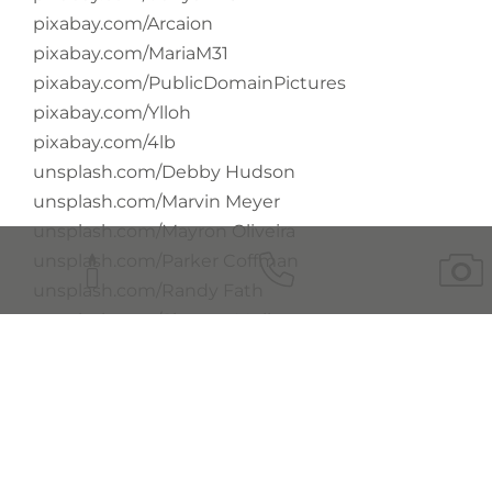
pixabay.com/Arcaion
pixabay.com/MariaM31
pixabay.com/PublicDomainPictures
pixabay.com/Ylloh
pixabay.com/4lb
unsplash.com/Debby Hudson
unsplash.com/Marvin Meyer
unsplash.com/Mayron Oliveira
unsplash.com/Parker Coffman
unsplash.com/Randy Fath
unsplash.com/Simeon Muller
unsplash.com/Suhyeon Choi
pexels.com/Plann
pexels.com/Jeswin Thomas
pixabay.com/djn01002
unsplash.com/Aaron Burden